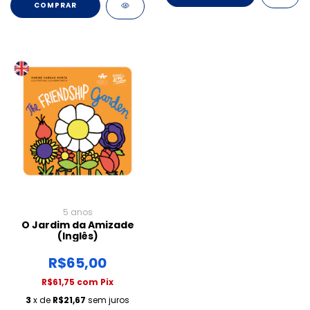
COMPRAR
5 anos
O Jardim da Amizade
(Inglês)
R$65,00
R$61,75
com
Pix
3
x de
R$21,67
sem juros