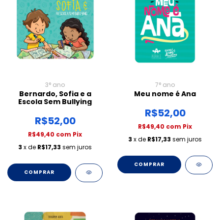
3° ano
7° ano
Bernardo, Sofia e a
Meu nome é Ana
Escola Sem Bullying
R$52,00
R$52,00
R$49,40
com
Pix
R$49,40
com
Pix
3
x de
R$17,33
sem juros
3
x de
R$17,33
sem juros
COMPRAR
COMPRAR