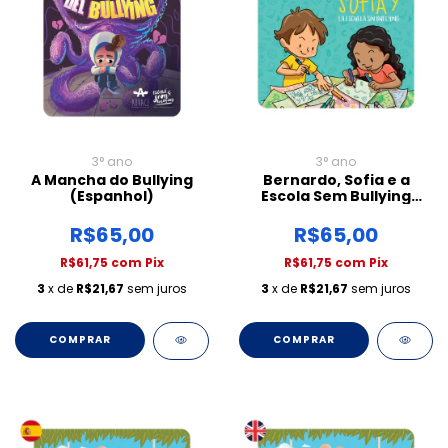
3° ano
3° ano
A Mancha do Bullying
Bernardo, Sofia e a
(Espanhol)
Escola Sem Bullying
(Espanhol)
R$65,00
R$65,00
R$61,75
com
Pix
R$61,75
com
Pix
3
x de
R$21,67
sem juros
3
x de
R$21,67
sem juros
COMPRAR
COMPRAR