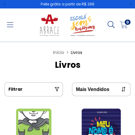
Frete grátis a partir de R$ 299
0
Início
>
Livros
Livros
Filtrar