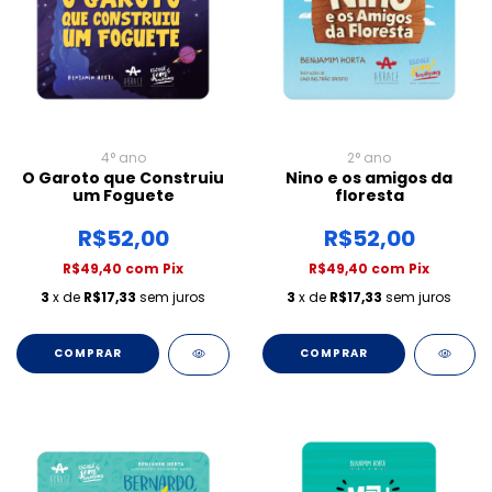
4° ano
2° ano
O Garoto que Construiu
Nino e os amigos da
um Foguete
floresta
R$52,00
R$52,00
R$49,40
com
Pix
R$49,40
com
Pix
3
x de
R$17,33
sem juros
3
x de
R$17,33
sem juros
COMPRAR
COMPRAR