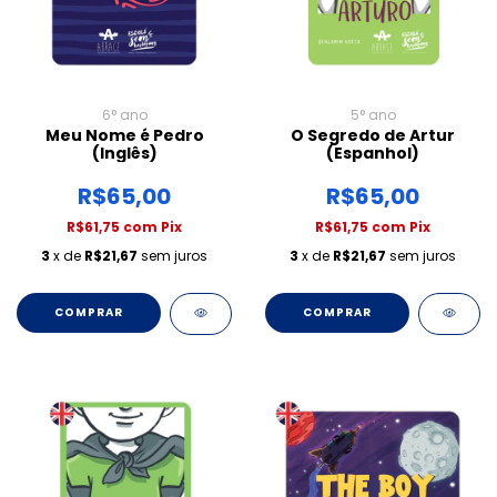
6° ano
5° ano
Meu Nome é Pedro
O Segredo de Artur
(Inglês)
(Espanhol)
R$65,00
R$65,00
R$61,75
com
Pix
R$61,75
com
Pix
3
x de
R$21,67
sem juros
3
x de
R$21,67
sem juros
COMPRAR
COMPRAR