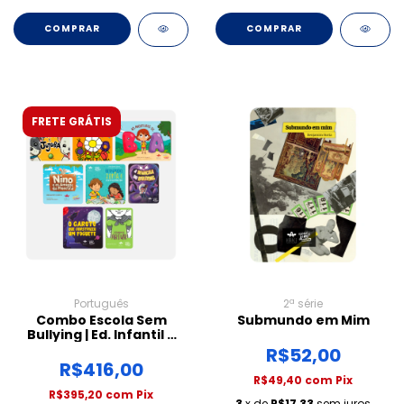
FRETE GRÁTIS
Português
2ª série
Combo Escola Sem
Submundo em Mim
Bullying | Ed. Infantil e
Anos Iniciais
R$52,00
R$416,00
R$49,40
com
Pix
R$395,20
com
Pix
3
x de
R$17,33
sem juros