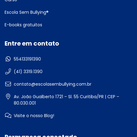
Escola Sem Bullying®
E-books gratuitos
Entre em contato
554133191390
(41) 3319.1390
contato@escolasembullying.com.br
Av. João Gualberto 1721 – Sl. 55 Curitiba/PR | CEP –
80.030.001
Visite o nosso Blog!