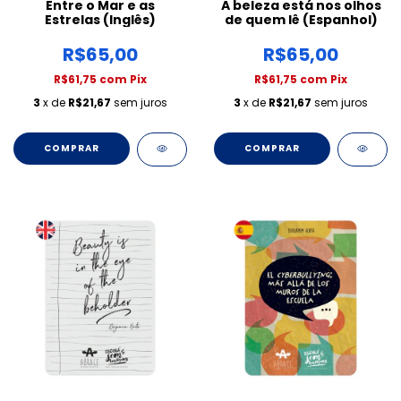
Entre o Mar e as
A beleza está nos olhos
Estrelas (Inglês)
de quem lê (Espanhol)
R$65,00
R$65,00
R$61,75
com
Pix
R$61,75
com
Pix
3
x de
R$21,67
sem juros
3
x de
R$21,67
sem juros
COMPRAR
COMPRAR