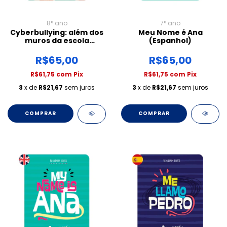
8° ano
7° ano
Cyberbullying: além dos
Meu Nome é Ana
muros da escola
(Espanhol)
(Inglês)
R$65,00
R$65,00
R$61,75
com
Pix
R$61,75
com
Pix
3
x de
R$21,67
sem juros
3
x de
R$21,67
sem juros
COMPRAR
COMPRAR