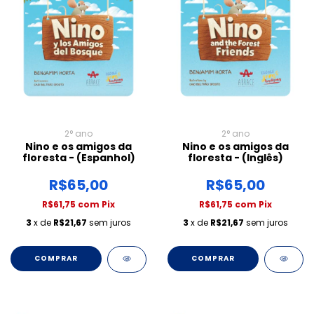
2° ano
2° ano
Nino e os amigos da
Nino e os amigos da
floresta - (Espanhol)
floresta - (Inglês)
R$65,00
R$65,00
R$61,75
com
Pix
R$61,75
com
Pix
3
x de
R$21,67
sem juros
3
x de
R$21,67
sem juros
COMPRAR
COMPRAR