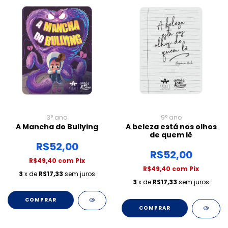
3° ano
9° ano
A Mancha do Bullying
A beleza está nos olhos
de quem lê
R$52,00
R$52,00
R$49,40
com
Pix
R$49,40
com
Pix
3
x de
R$17,33
sem juros
3
x de
R$17,33
sem juros
COMPRAR
COMPRAR