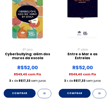
8° ano
1ª série
Cyberbullying: além dos
Entre o Mar e as
muros da escola
Estrelas
R$52,00
R$52,00
R$49,40
com
Pix
R$49,40
com
Pix
3
x de
R$17,33
sem juros
3
x de
R$17,33
sem juros
COMPRAR
COMPRAR