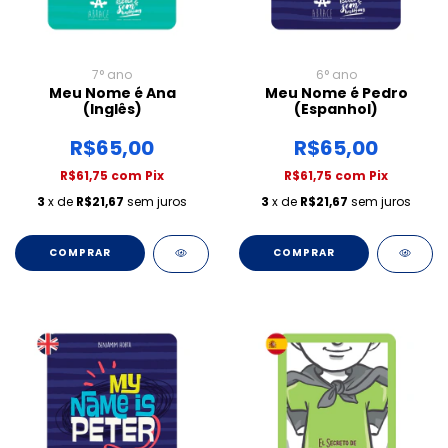
7° ano
6° ano
Meu Nome é Ana
Meu Nome é Pedro
(Inglês)
(Espanhol)
R$65,00
R$65,00
R$61,75
com
Pix
R$61,75
com
Pix
3
x de
R$21,67
sem juros
3
x de
R$21,67
sem juros
COMPRAR
COMPRAR