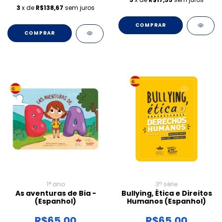
3
x de
R$138,67
sem juros
COMPRAR
1° ano
3ª série
As aventuras de Bia -
Bullying, Ética e Direitos
(Espanhol)
Humanos (Espanhol)
R$65,00
R$65,00