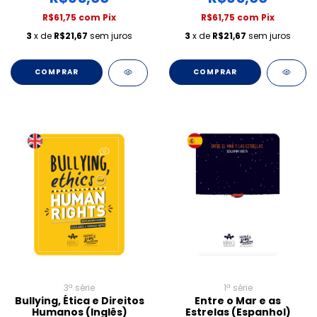
R$61,75
com
Pix
R$61,75
com
Pix
3
x de
R$21,67
sem juros
3
x de
R$21,67
sem juros
COMPRAR
3ª série
1ª série
Bullying, Ética e Direitos
Entre o Mar e as
Humanos (Inglês)
Estrelas (Espanhol)