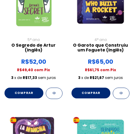
5° ano
4° ano
O Segredo de Artur
O Garoto que Construiu
(Inglês)
um Foguete (Inglês)
R$52,00
R$65,00
R$49,40
com
Pix
R$61,75
com
Pix
3
x de
R$17,33
sem juros
3
x de
R$21,67
sem juros
COMPRAR
COMPRAR