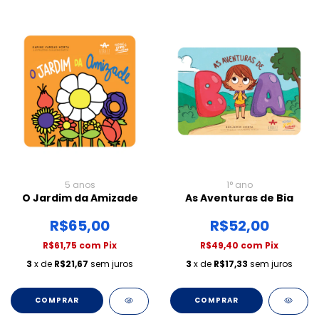
5 anos
1° ano
O Jardim da Amizade
As Aventuras de Bia
R$65,00
R$52,00
R$61,75
com
Pix
R$49,40
com
Pix
3
x de
R$21,67
sem juros
3
x de
R$17,33
sem juros
COMPRAR
COMPRAR