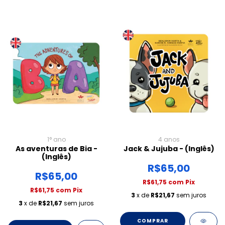
1° ano
4 anos
As aventuras de Bia -
Jack & Jujuba - (Inglês)
(Inglês)
R$65,00
R$65,00
R$61,75
com
Pix
R$61,75
com
Pix
3
x de
R$21,67
sem juros
3
x de
R$21,67
sem juros
COMPRAR