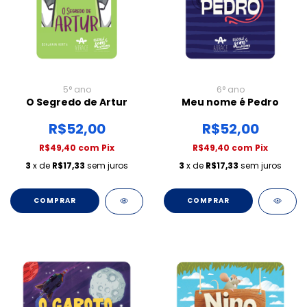
5° ano
6° ano
O Segredo de Artur
Meu nome é Pedro
R$52,00
R$52,00
R$49,40
com
Pix
R$49,40
com
Pix
3
x de
R$17,33
sem juros
3
x de
R$17,33
sem juros
COMPRAR
COMPRAR