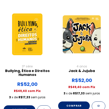
3ª série
4 anos
Bullying, Ética e Direitos
Jack & Jujuba
Humanos
R$52,00
R$52,00
R$49,40
com
Pix
R$49,40
com
Pix
3
x de
R$17,33
sem juros
3
x de
R$17,33
sem juros
COMPRAR