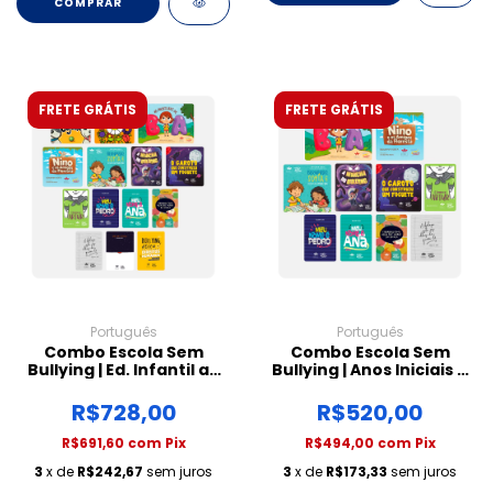
COMPRAR
FRETE GRÁTIS
FRETE GRÁTIS
Português
Português
Combo Escola Sem
Combo Escola Sem
Bullying | Ed. Infantil ao
Bullying | Anos Iniciais e
Ensino Médio
Finais
R$728,00
R$520,00
R$691,60
com
Pix
R$494,00
com
Pix
3
x de
R$242,67
sem juros
3
x de
R$173,33
sem juros