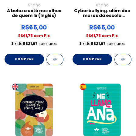
9° ano
8° ano
A beleza está nos olhos
Cyberbullying: além dos
de quem lê (Inglês)
muros da escola
(Espanhol)
R$65,00
R$65,00
R$61,75
com
Pix
R$61,75
com
Pix
3
x de
R$21,67
sem juros
3
x de
R$21,67
sem juros
COMPRAR
COMPRAR