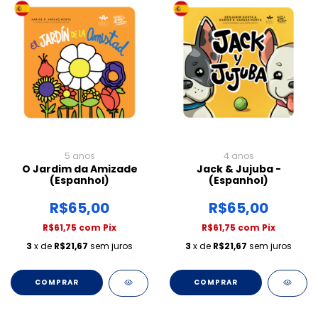
5 anos
4 anos
O Jardim da Amizade
Jack & Jujuba -
(Espanhol)
(Espanhol)
R$65,00
R$65,00
R$61,75
com
Pix
R$61,75
com
Pix
3
x de
R$21,67
sem juros
3
x de
R$21,67
sem juros
COMPRAR
COMPRAR