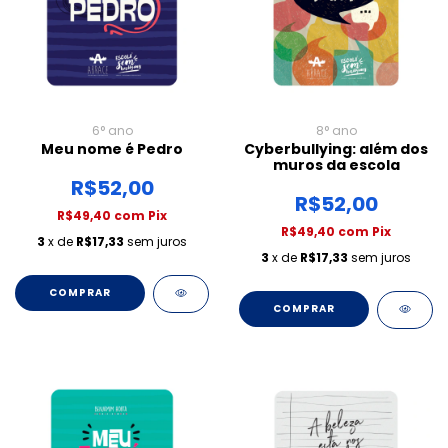
6° ano
8° ano
Meu nome é Pedro
Cyberbullying: além dos
muros da escola
R$52,00
R$52,00
R$49,40
com
Pix
R$49,40
com
Pix
3
x de
R$17,33
sem juros
3
x de
R$17,33
sem juros
COMPRAR
COMPRAR