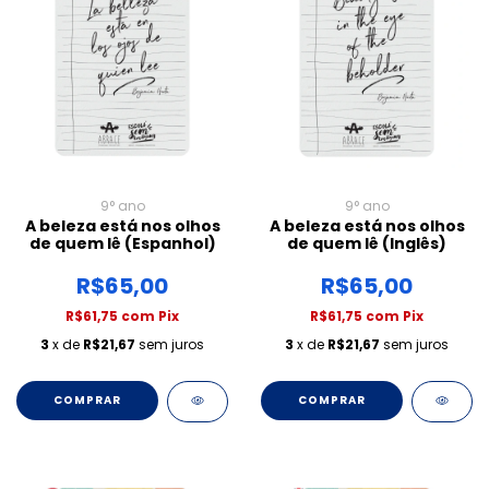
9° ano
9° ano
A beleza está nos olhos
A beleza está nos olhos
de quem lê (Espanhol)
de quem lê (Inglês)
R$65,00
R$65,00
R$61,75
com
Pix
R$61,75
com
Pix
3
x de
R$21,67
sem juros
3
x de
R$21,67
sem juros
COMPRAR
COMPRAR