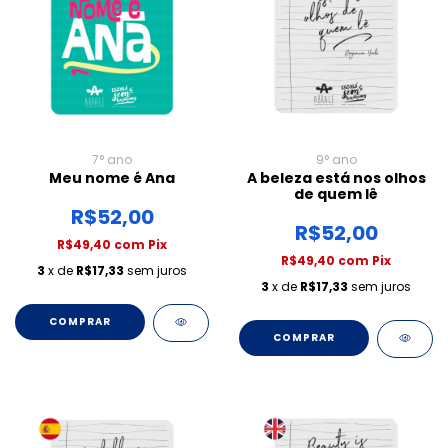
7° ano
9° ano
Meu nome é Ana
A beleza está nos olhos
de quem lê
R$52,00
R$52,00
R$49,40
com
Pix
R$49,40
com
Pix
3
x de
R$17,33
sem juros
3
x de
R$17,33
sem juros
COMPRAR
COMPRAR