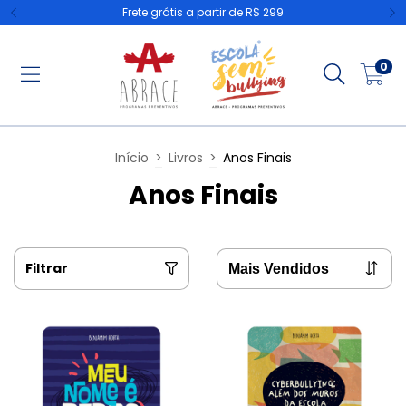
Frete grátis a partir de R$ 299
0
Início
>
Livros
>
Anos Finais
Anos Finais
Filtrar