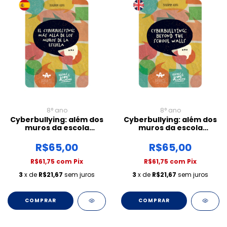
8° ano
8° ano
Cyberbullying: além dos
Cyberbullying: além dos
muros da escola
muros da escola
(Espanhol)
(Inglês)
R$65,00
R$65,00
R$61,75
com
Pix
R$61,75
com
Pix
3
x de
R$21,67
sem juros
3
x de
R$21,67
sem juros
COMPRAR
COMPRAR