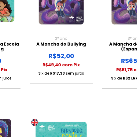
3° ano
3° a
 a Escola
A Mancha do Bullying
A Mancha do
ng
(Espan
R$52,00
0
R$65
R$49,40
com
Pix
Pix
R$61,75
3
x de
R$17,33
sem juros
 juros
3
x de
R$21,6