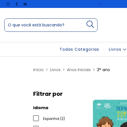
vo livro Jack e Jujuba.
Todas Categorias
Livros
Início
>
Livros
>
Anos Iniciais
>
3° ano
Filtrar por
Idioma
Espanhol (2)