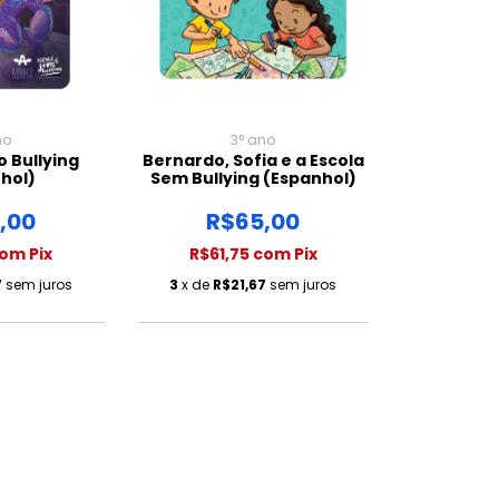
no
3° ano
 Bullying
Bernardo, Sofia e a Escola
hol)
Sem Bullying (Espanhol)
,00
R$65,00
com
Pix
R$61,75
com
Pix
7
sem juros
3
x de
R$21,67
sem juros