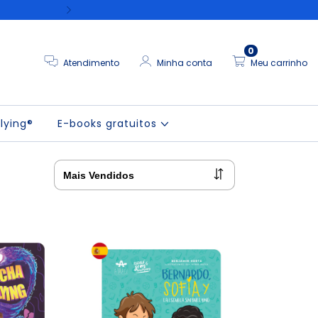
Conheça o novo livro J
0
Atendimento
Minha conta
Meu carrinho
lying®
E-books gratuitos