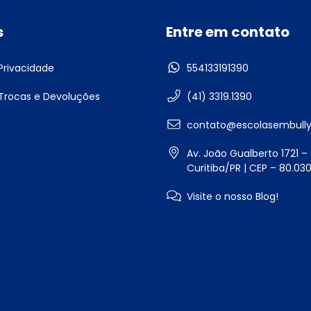
s
Entre em contato
 Privacidade
554133191390
 Trocas e Devoluções
(41) 3319.1390
contato@escolasembully
Av. João Gualberto 1721 – S
Curitiba/PR | CEP – 80.030
Visite o nosso Blog!