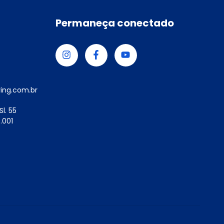
Permaneça conectado
ing.com.br
l. 55
.001