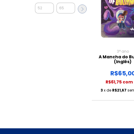
3° ano
A Mancha do Bu
(Inglês)
R$65,0
R$61,75
com
3
x de
R$21,67
sem