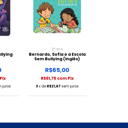
3° ano
llying
Bernardo, Sofia e a Escola
Sem Bullying (Inglês)
0
R$65,00
Pix
R$61,75
com
Pix
 juros
3
x de
R$21,67
sem juros