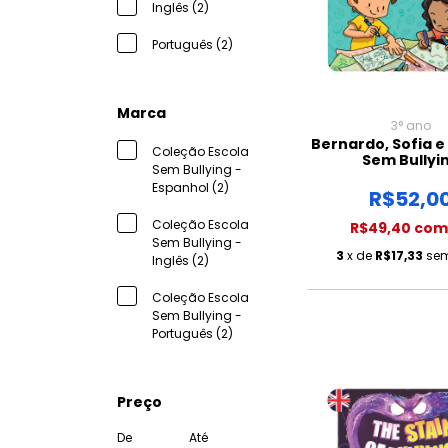
Inglês (2)
Português (2)
Marca
3° ano
Bernardo, Sofia e
Coleção Escola
Sem Bullyi
Sem Bullying -
Espanhol (2)
R$52,0
Coleção Escola
R$49,40
com
Sem Bullying -
3
x de
R$17,33
sem
Inglês (2)
Coleção Escola
Sem Bullying -
Português (2)
Preço
De
Até